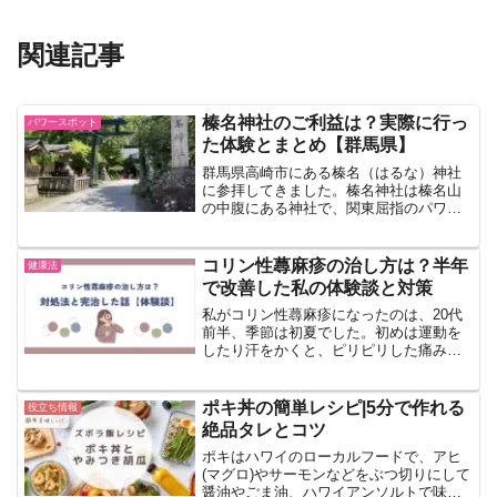
関連記事
榛名神社のご利益は？実際に行っ
パワースポット
た体験とまとめ【群馬県】
群馬県高崎市にある榛名（はるな）神社
に参拝してきました。榛名神社は榛名山
の中腹にある神社で、関東屈指のパワー
スポットとしても有名ですね！ご利益は
天下泰平、国家安穏、商売繫盛、家内安
全、開運、縁結びなど。榛名神社は以前
コリン性蕁麻疹の治し方は？半年
健康法
来たことがありますが、何...
で改善した私の体験談と対策
私がコリン性蕁麻疹になったのは、20代
前半、季節は初夏でした。初めは運動を
したり汗をかくと、ピリピリした痛み
と、腕の内側や太ももなどの柔らかい部
分にポツポツとした紅斑が出ました。当
時の写真を残しておけばよかったです…
ポキ丼の簡単レシピ|5分で作れる
役立ち情報
すみません。コリン性蕁麻...
絶品タレとコツ
ポキはハワイのローカルフードで、アヒ
(マグロ)やサーモンなどをぶつ切りにして
醤油やごま油、ハワイアンソルトで味付