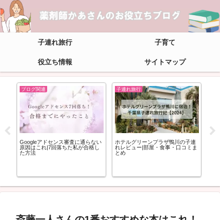
子連れ旅行
子育て
役立ち情報
サイトマップ
ブログ関連
子連れ旅行
子
|子
Googleアドセンス審査に通らない
ホテルグリーンプラザ鴨川の子連
【
要
原因はこれ|7回落ちた私が合格し
れレビュー|部屋・食事・口コミま
海
た方法
とめ
混
斎藤一人さんの1番おすすめな本はこれ！