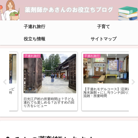
子連れ旅行
子育て
役立ち情報
サイトマップ
子連れ旅行
子連れ旅行
ブ
ビ
【子連れモデルコース】沼津港深
Go
時
海水族館＋にし与ランチ|回り方・
原因
混雑・所要時間
た
日光江戸村の所要時間は？子ども
連れでも楽しめる？おすすめの回
り方をレビュー