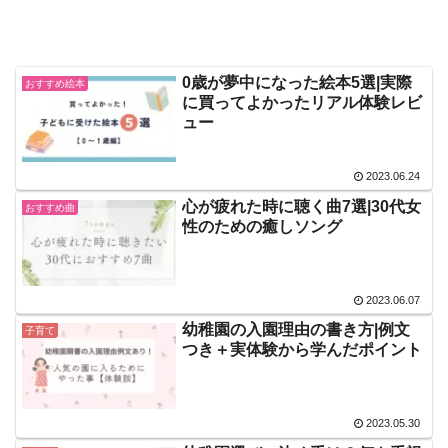
0歳が夢中になった絵本5選|実際
おすすめ絵本
に買ってよかったリアル体験レビ
ュー
2023.06.24
心が疲れた時に聴く曲7選|30代女
おすすめ曲
性のための癒しソング
2023.06.07
幼稚園の入園理由の書き方|例文
子育て
つき＋実体験から学んだポイント
2023.05.30