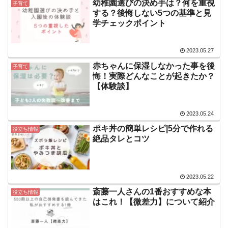
幼稚園選びの決め手は？何を重視
子育て
する？後悔しない5つの基準と見
学チェックポイント
2023.05.27
赤ちゃんに保湿しなかった事を後
子育て
悔！実際どんなことが起きたか？
【体験談】
2023.05.24
ポキ丼の簡単レシピ|5分で作れる
役立ち情報
絶品タレとコツ
2023.05.22
斎藤一人さんの1番おすすめな本
役立ち情報
はこれ！【微差力】について紹介