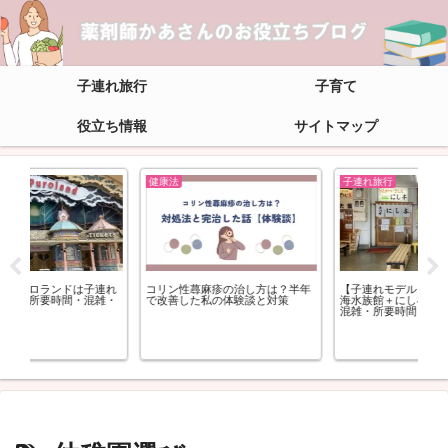
子連れ旅行
子育て
役立ち情報
サイトマップ
健康法
子連れ旅行
子連れ
コリン性蕁麻疹の治し方は？半年
【子連れモデルコース】沼津港深
混雑・
で改善した私の体験談と対策
海水族館＋にし与ランチ|回り方・
混雑・所要時間